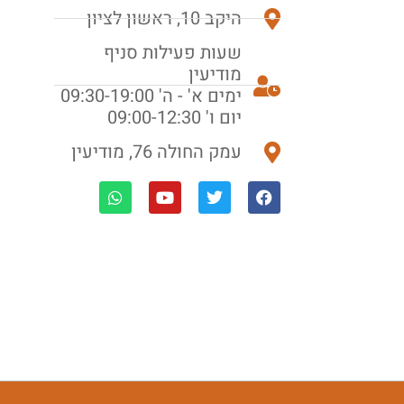
היקב 10, ראשון לציון
שעות פעילות סניף
מודיעין
ימים א' - ה' 09:30-19:00
יום ו' 09:00-12:30
עמק החולה 76, מודיעין
W
Y
T
F
h
o
w
a
a
u
i
c
t
t
t
e
s
u
t
b
a
b
e
o
p
e
r
o
p
k