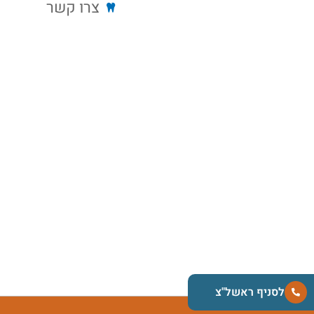
צרו קשר
לסניף ראשל"צ