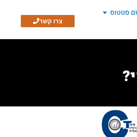
ום סטטוס
צרו קשר
?