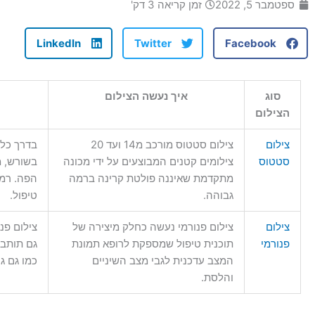
ספטמבר 5, 2022
זמן קריאה 3 דק'
LinkedIn
Twitter
Facebook
סוג
איך נעשה הצילום
הצילום
צילום
צילום סטטוס מורכב מ14 ועד 20
בדרך כלל
סטטוס
צילומים קטנים המבוצעים על ידי מכונה
בשורש, מ
מתקדמת שאיננה פולטת קרינה ברמה
הפה. רמת
גבוהה.
טיפול.
צילום
צילום פנורמי נעשה כחלק מיצירה של
צילום פנ
פנורמי
תוכנית טיפול שמספקת לרופא תמונת
גם תותבו
המצב עדכנית לגבי מצב השיניים
כמו גם ג
והלסת.