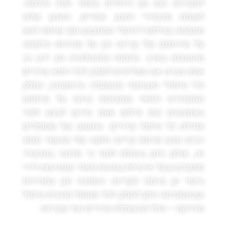
לעקירות כמו גם גידולים באזור הפה והלסת.
לעומת מכשירי רטנגן אחרים, המכון שלנו
מתמחה בצילום דיגיטלי המתבצע תוך שימת דגש
על מינימום של קרינה וכן על מהירות הדפסה
מהטובות בארץ. בחסות הטכנולוגיה וכן ידע רב
אותו צברנו אנו מצליחים לספק לכל רופא שיניים
כלי טיפולי ואבחנתי מהמעלה הראשונה, כחלק
מסטנדרט רפואי שמבוסס ברובו על שימוש
באמצעים כמו צילום אותו נדרש לבצע לפני
תחילת כל טיפול שיניים. החשש של מטופלים
רבים נובע מרמת קרינה חזקה של מכשור מסוג
זה, אולם ניתן בהחלט לומר כי מדובר במכשיר
מתקדם ובעל איכויות גבוהות מאוד שמגיעות לידי
ביטוי הן ברמת הקרינה הנמוכה והן במהירות
שבמסגרתה ניתן לספק לכל מטופל תוכנית טיפול
מדויקת – החל מהשתלת שיניים ועד עקירות.