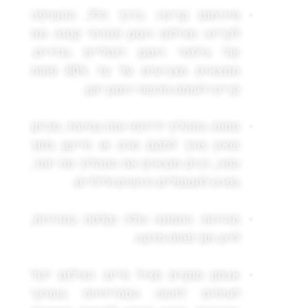
מינימום קרינה: בדרך כלל, החשיפה
לקרינה מצילום רנטגן פנורמי קטנה מזו
של צילומי רנטגן דנטליים בודדים.
ממצאים מצביעים על עד 80% פחות
קרינה לעומת מכשור רנטגן ישן.
נוחות: התהליך ידידותי ונוח במיוחד, מכיוון
שאין צורך למקם סרט או חיישן בתוך
הפה, רבים מוצאים את התהליך נוח יותר,
בפרט למטופלים רגישים ולילדים.
מהירות: התמונה כולה נקלטת במהירות,
לרוב תוך פחות מדקה.
אבחון מוקדם מציל חיים: הצילום יכול
לעיתים לזהות הסתיידויות בעורקי