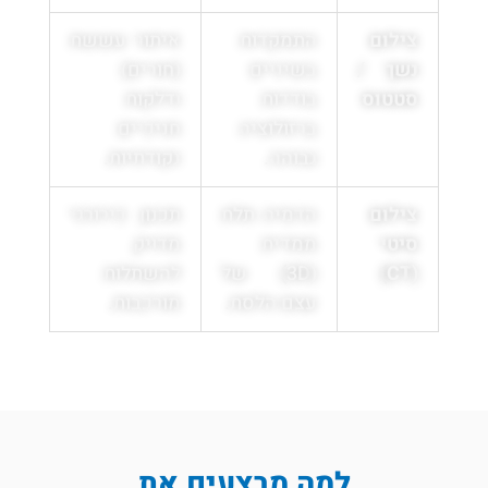
צילום
התמקדות
איתור עששת
נשך /
בשיניים
(חורים)
סטטוס
בודדות
ודלקות
ברזולוציה
חניכיים
גבוהה.
נקודתיות.
צילום
הדמיה תלת
תכנון כירורגי
סיטי
ממדית
מדויק
(CT)
(3D) של
להשתלות
עצם הלסת.
מורכבות.
למה מבצעים את