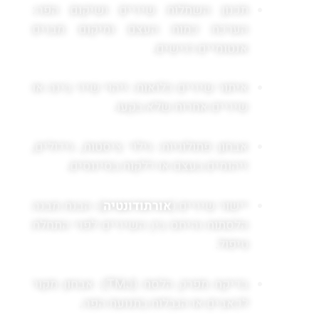
תכנון השתלות שיניים ושיקום הפה:
הערכת כמות העצם ומיקום מבנים
אנטומיים רגישים.
איתור שיניים כלואות: זיהוי שיני בינה או
שיניים אחרות שלא בקעו.
אבחון פתולוגיות: גילוי ציסטות, גידולים,
זיהומים בעצם או דלקות בסינוסים.
יישור שיניים (
אורתודונטיה
): הבנת מבנה
הלסתות והיחס בין השיניים לפני התחלת
טיפול.
בדיקת מפרק הלסת (TMJ): אבחון מקור
לכאבים או הגבלות בתנועת הפה.