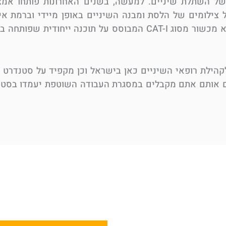
של השתלת שיניים. למעשה, בשנים האחרונות פותחו אמצע
לומים של הלסת ומבנה השיניים באופן מיידי וברמת איכו
כאשר אחד הפיתוחים המסקרנים בתחום הוא מכשור מסוג CAT-I המבוסס על תוכנה 
ון מתמחה במתן שירות של צילומי CT לקהילת רופאי השיניים כאן בישראל וכן מקפיד על ס
ים אותם אתם מקבלים במסגרת העבודה השוטפת יעמדו בסטנ
מום