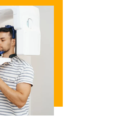
אחד החששות הבולטים של מטופלים מפני צילום CT נובע מהקרינה החזקה
ת מתקדמת מתבצע באמצעות
, בשל רמות קרינה נמוכות אבל במקביל
ל תהליכים מתקדמים בחלל
ור רופאי השיניים, ועל כן
ולוגית מובילה לתהליך של
 חושף את המטופל לסכנה.