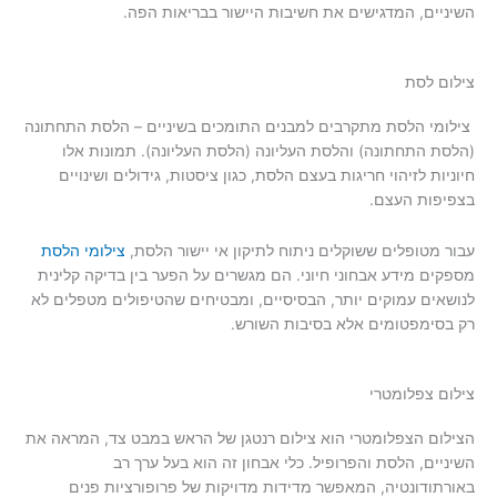
השיניים, המדגישים את חשיבות היישור בבריאות הפה.
צילום לסת
צילומי הלסת מתקרבים למבנים התומכים בשיניים – הלסת התחתונה
(הלסת התחתונה) והלסת העליונה (הלסת העליונה). תמונות אלו
חיוניות לזיהוי חריגות בעצם הלסת, כגון ציסטות, גידולים ושינויים
בצפיפות העצם.
עבור מטופלים ששוקלים ניתוח לתיקון אי יישור הלסת,
צילומי הלסת
מספקים מידע אבחוני חיוני. הם מגשרים על הפער בין בדיקה קלינית
לנושאים עמוקים יותר, הבסיסיים, ומבטיחים שהטיפולים מטפלים לא
רק בסימפטומים אלא בסיבות השורש.
צילום צפלומטרי
הצילום הצפלומטרי הוא צילום רנטגן של הראש במבט צד, המראה את
השיניים, הלסת והפרופיל. כלי אבחון זה הוא בעל ערך רב
באורתודונטיה, המאפשר מדידות מדויקות של פרופורציות פנים