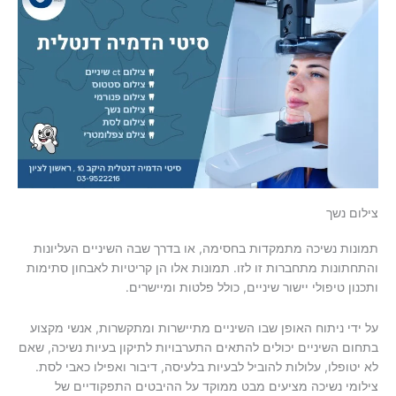
צילום נשך
תמונות נשיכה מתמקדות בחסימה, או בדרך שבה השיניים העליונות
והתחתונות מתחברות זו לזו. תמונות אלו הן קריטיות לאבחון סתימות
ותכנון טיפולי יישור שיניים, כולל פלטות ומיישרים.
על ידי ניתוח האופן שבו השיניים מתיישרות ומתקשרות, אנשי מקצוע
בתחום השיניים יכולים להתאים התערבויות לתיקון בעיות נשיכה, שאם
לא יטופלו, עלולות להוביל לבעיות בלעיסה, דיבור ואפילו כאבי לסת.
צילומי נשיכה מציעים מבט ממוקד על ההיבטים התפקודיים של