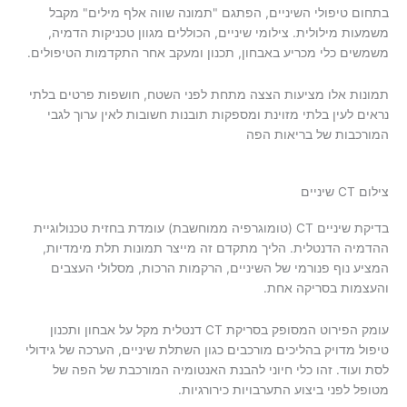
בתחום טיפולי השיניים, הפתגם "תמונה שווה אלף מילים" מקבל
משמעות מילולית. צילומי שיניים, הכוללים מגוון טכניקות הדמיה,
משמשים כלי מכריע באבחון, תכנון ומעקב אחר התקדמות הטיפולים.
תמונות אלו מציעות הצצה מתחת לפני השטח, חושפות פרטים בלתי
נראים לעין בלתי מזוינת ומספקות תובנות חשובות לאין ערוך לגבי
המורכבות של בריאות הפה
צילום CT שיניים
בדיקת שיניים CT (טומוגרפיה ממוחשבת) עומדת בחזית טכנולוגיית
ההדמיה הדנטלית. הליך מתקדם זה מייצר תמונות תלת מימדיות,
המציע נוף פנורמי של השיניים, הרקמות הרכות, מסלולי העצבים
והעצמות בסריקה אחת.
עומק הפירוט המסופק בסריקת CT דנטלית מקל על אבחון ותכנון
טיפול מדויק בהליכים מורכבים כגון השתלת שיניים, הערכה של גידולי
לסת ועוד. זהו כלי חיוני להבנת האנטומיה המורכבת של הפה של
מטופל לפני ביצוע התערבויות כירורגיות.