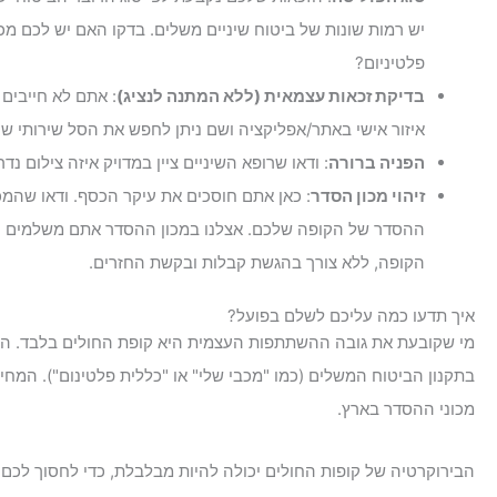
יש רמות שונות של ביטוח שיניים משלים. בדקו האם יש לכם מכ
פלטיניום?
בדיקת זכאות עצמאית (ללא המתנה לנציג)
: אתם לא חייבים 
איזור אישי באתר/אפליקציה ושם ניתן לחפש את הסל שירותי שי
הפניה ברורה
: ודאו שרופא השיניים ציין במדויק איזה צילום נדרש
זיהוי מכון הסדר
: כאן אתם חוסכים את עיקר הכסף. ודאו שהמכ
ההסדר של הקופה שלכם. אצלנו במכון ההסדר אתם משלמים
הקופה, ללא צורך בהגשת קבלות ובקשת החזרים.
איך תדעו כמה עליכם לשלם בפועל?
מי שקובעת את גובה ההשתתפות העצמית היא קופת החולים בלבד. הסכ
בתקנון הביטוח המשלים (כמו "מכבי שלי" או "כללית פלטינום"). המחיר
מכוני ההסדר בארץ.
הבירוקרטיה של קופות החולים יכולה להיות מבלבלת, כדי לחסוך לכם א