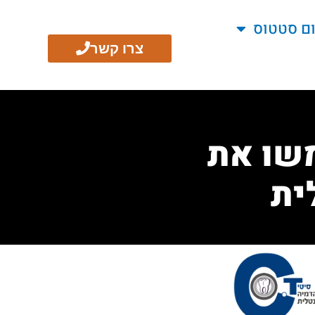
ום סטטוס
צרו קשר
שו את
ית