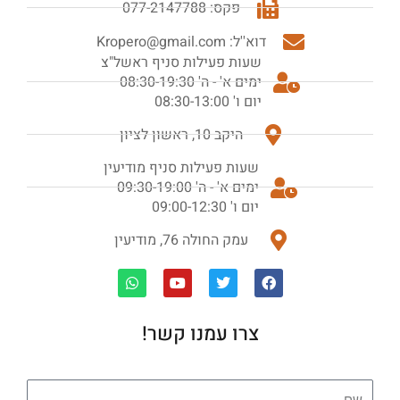
פקס: 077-2147788
דוא''ל: Kropero@gmail.com
שעות פעילות סניף ראשל"צ
ימים א' - ה' 08:30-19:30
יום ו' 08:30-13:00
היקב 10, ראשון לציון
שעות פעילות סניף מודיעין
ימים א' - ה' 09:30-19:00
יום ו' 09:00-12:30
עמק החולה 76, מודיעין
W
Y
T
F
h
o
w
a
a
u
i
c
t
t
t
e
s
u
t
b
o
e
b
צרו עמנו קשר!
a
p
e
r
o
p
k