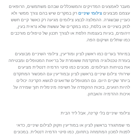
מעבר לאמצעים המדויקים והמשוכללים שבהם משתמשים, הרופאים
עצמם מבצעים
צילומי שיניים
רק במקרים שיש בהם צורך ממשי ולא
כעניין שבשגרה. ההמלצה לבצע צילומים מגיעה רק כאשר קיים חשש
לנזק בשיניים או בלסת, כמו במקרים של עששת שלא נראית בעין,
זיהומים, בעיות בעצמות הלסת או לצורך תכנון של טיפולים מורכבים
כמו שתלים ושיקום הפה.
במיוחד בערים כמו ראשון לציון ומודיעין, צילומי השיניים מבוצעים
בעזרת טכנולוגיה מתקדמת ששומרת על בריאות המטופלים ומבטיחה
את בטיחות הצילומים. מכונים כמו סיטי הדמיה דנטלית מציעים
שירותי צילום שיניים בראשון לציון ובמודיעין עם המכשור המתקדם
ביותר שקיים היום. גם המטופלים שדואגים לנושא הקרינה יכולים
להיות רגועים, בזכות ההקפדה על חשיפה מינימלית תוך שמירה על
איכות ההדמיה והאבחון.
צילומי שיניים בלי קרינה, אבל ליד הבית
מי שמתגורר בראשון לציון או במודיעין וזקוק לצילום שיניים, כדאי
לפנות למכון המתמחה בתחום, כמו סיטי הדמיה דנטלית. במכונים