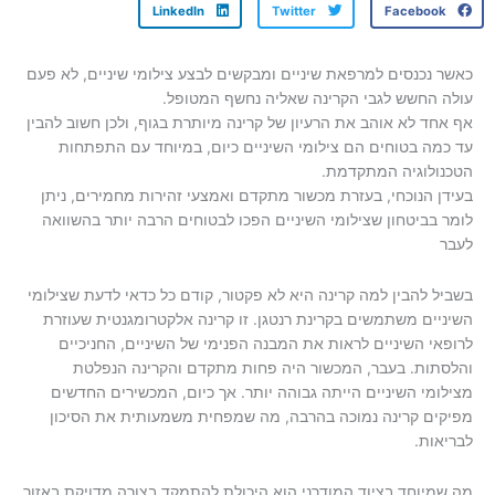
LinkedIn
Twitter
Facebook
כאשר נכנסים למרפאת שיניים ומבקשים לבצע צילומי שיניים, לא פעם
עולה החשש לגבי הקרינה שאליה נחשף המטופל.
אף אחד לא אוהב את הרעיון של קרינה מיותרת בגוף, ולכן חשוב להבין
עד כמה בטוחים הם צילומי השיניים כיום, במיוחד עם התפתחות
הטכנולוגיה המתקדמת.
בעידן הנוכחי, בעזרת מכשור מתקדם ואמצעי זהירות מחמירים, ניתן
לומר בביטחון שצילומי השיניים הפכו לבטוחים הרבה יותר בהשוואה
לעבר
בשביל להבין למה קרינה היא לא פקטור, קודם כל כדאי לדעת שצילומי
השיניים משתמשים בקרינת רנטגן. זו קרינה אלקטרומגנטית שעוזרת
לרופאי השיניים לראות את המבנה הפנימי של השיניים, החניכיים
והלסתות. בעבר, המכשור היה פחות מתקדם והקרינה הנפלטת
מצילומי השיניים הייתה גבוהה יותר. אך כיום, המכשירים החדשים
מפיקים קרינה נמוכה בהרבה, מה שמפחית משמעותית את הסיכון
לבריאות.
מה שמיוחד בציוד המודרני הוא היכולת להתמקד בצורה מדויקת באזור